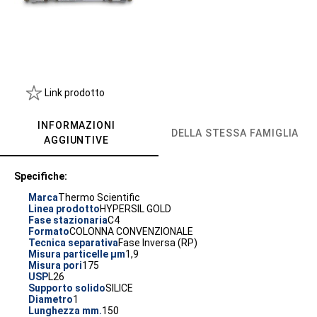
Link prodotto
INFORMAZIONI
DELLA STESSA FAMIGLIA
AGGIUNTIVE
Specifiche:
Marca
Thermo Scientific
Linea prodotto
HYPERSIL GOLD
Fase stazionaria
C4
Formato
COLONNA CONVENZIONALE
Tecnica separativa
Fase Inversa (RP)
Misura particelle µm
1,9
Misura pori
175
USP
L26
Supporto solido
SILICE
Diametro
1
Lunghezza mm.
150