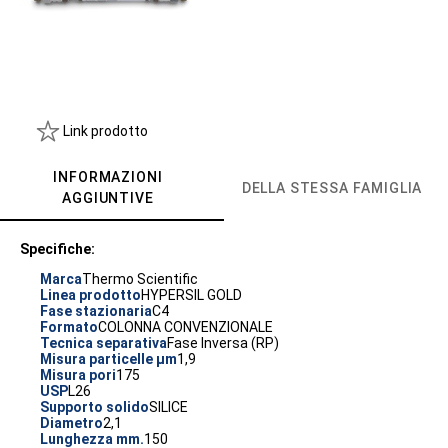
Link prodotto
INFORMAZIONI
DELLA STESSA FAMIGLIA
AGGIUNTIVE
Specifiche:
Marca
Thermo Scientific
Linea prodotto
HYPERSIL GOLD
Fase stazionaria
C4
Formato
COLONNA CONVENZIONALE
Tecnica separativa
Fase Inversa (RP)
Misura particelle µm
1,9
Misura pori
175
USP
L26
Supporto solido
SILICE
Diametro
2,1
Lunghezza mm.
150