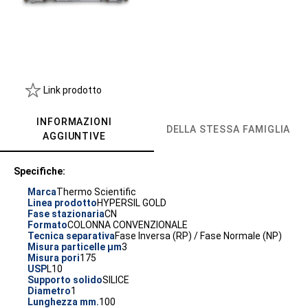
Link prodotto
INFORMAZIONI
DELLA STESSA FAMIGLIA
AGGIUNTIVE
Specifiche:
Marca
Thermo Scientific
Linea prodotto
HYPERSIL GOLD
Fase stazionaria
CN
Formato
COLONNA CONVENZIONALE
Tecnica separativa
Fase Inversa (RP) / Fase Normale (NP)
Misura particelle µm
3
Misura pori
175
USP
L10
Supporto solido
SILICE
Diametro
1
Lunghezza mm.
100