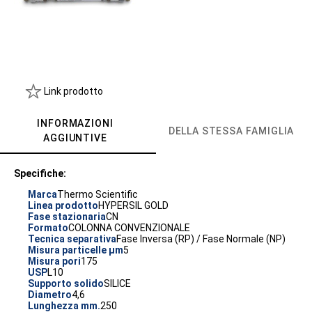
Link prodotto
INFORMAZIONI
DELLA STESSA FAMIGLIA
AGGIUNTIVE
Specifiche:
Marca
Thermo Scientific
Linea prodotto
HYPERSIL GOLD
Fase stazionaria
CN
Formato
COLONNA CONVENZIONALE
Tecnica separativa
Fase Inversa (RP) / Fase Normale (NP)
Misura particelle µm
5
Misura pori
175
USP
L10
Supporto solido
SILICE
Diametro
4,6
Lunghezza mm.
250