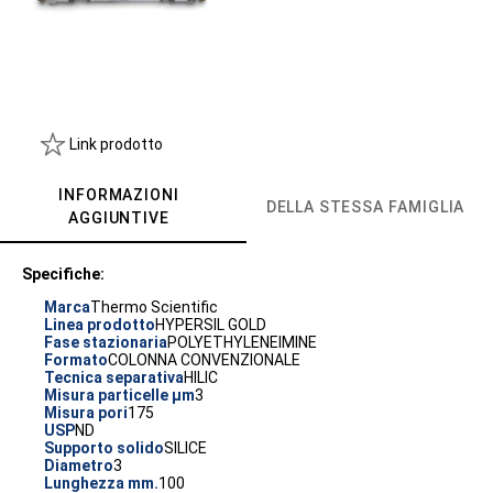
Link prodotto
INFORMAZIONI
DELLA STESSA FAMIGLIA
AGGIUNTIVE
Specifiche:
Marca
Thermo Scientific
Linea prodotto
HYPERSIL GOLD
Fase stazionaria
POLYETHYLENEIMINE
Formato
COLONNA CONVENZIONALE
Tecnica separativa
HILIC
Misura particelle µm
3
Misura pori
175
USP
ND
Supporto solido
SILICE
Diametro
3
Lunghezza mm.
100