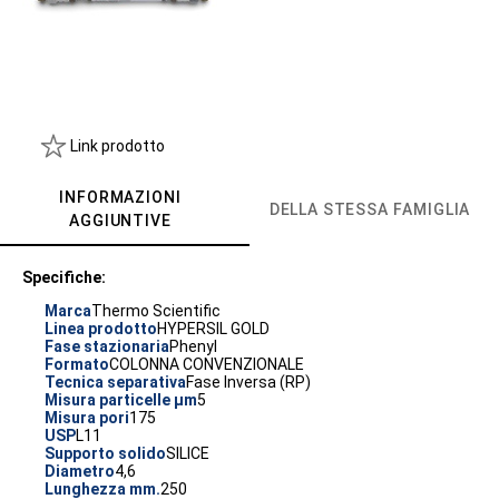
Link prodotto
INFORMAZIONI
DELLA STESSA FAMIGLIA
AGGIUNTIVE
Specifiche:
Marca
Thermo Scientific
Linea prodotto
HYPERSIL GOLD
Fase stazionaria
Phenyl
Formato
COLONNA CONVENZIONALE
Tecnica separativa
Fase Inversa (RP)
Misura particelle µm
5
Misura pori
175
USP
L11
Supporto solido
SILICE
Diametro
4,6
Lunghezza mm.
250