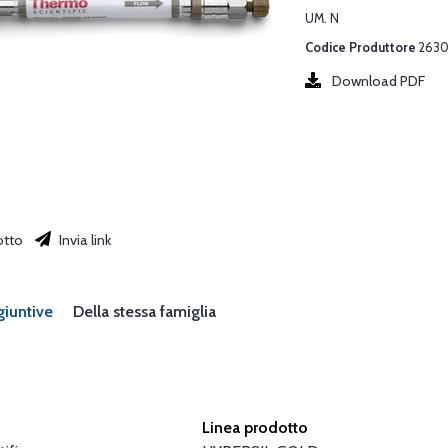
UM. N
Codice Produttore
263
Download PDF
otto
Invia link
giuntive
Della stessa famiglia
Linea prodotto