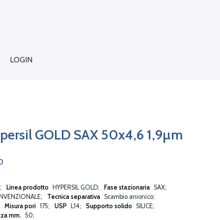
LOGIN
persil GOLD SAX 50x4,6 1,9µm
0
Linea prodotto
HYPERSIL GOLD
Fase stazionaria
SAX
NVENZIONALE
Tecnica separativa
Scambio anionico
Misura pori
175
USP
L14
Supporto solido
SILICE
zza mm.
50