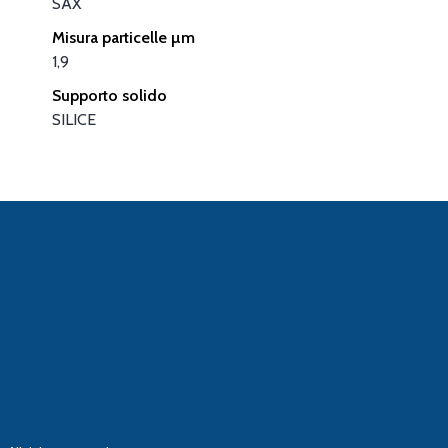
SAX
Misura particelle µm
1,9
Supporto solido
SILICE