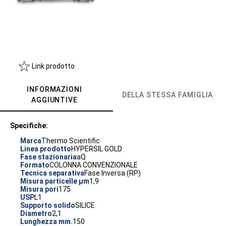
Link prodotto
INFORMAZIONI
DELLA STESSA FAMIGLIA
AGGIUNTIVE
Specifiche:
Marca
Thermo Scientific
Linea prodotto
HYPERSIL GOLD
Fase stazionaria
aQ
Formato
COLONNA CONVENZIONALE
Tecnica separativa
Fase Inversa (RP)
Misura particelle µm
1,9
Misura pori
175
USP
L1
Supporto solido
SILICE
Diametro
2,1
Lunghezza mm.
150