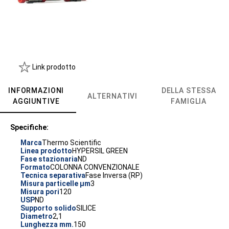
Link prodotto
INFORMAZIONI
DELLA STESSA
ALTERNATIVI
AGGIUNTIVE
FAMIGLIA
Specifiche:
Marca
Thermo Scientific
Linea prodotto
HYPERSIL GREEN
Fase stazionaria
ND
Formato
COLONNA CONVENZIONALE
Tecnica separativa
Fase Inversa (RP)
Misura particelle µm
3
Misura pori
120
USP
ND
Supporto solido
SILICE
Diametro
2,1
Lunghezza mm.
150