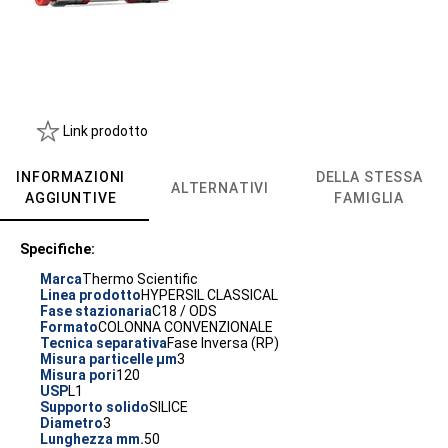
Link prodotto
INFORMAZIONI
DELLA STESSA
ALTERNATIVI
AGGIUNTIVE
FAMIGLIA
Specifiche:
Marca
Thermo Scientific
Linea prodotto
HYPERSIL CLASSICAL
Fase stazionaria
C18 / ODS
Formato
COLONNA CONVENZIONALE
Tecnica separativa
Fase Inversa (RP)
Misura particelle µm
3
Misura pori
120
USP
L1
Supporto solido
SILICE
Diametro
3
Lunghezza mm.
50