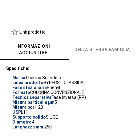
Link prodotto
INFORMAZIONI
DELLA STESSA FAMIGLIA
AGGIUNTIVE
Specifiche:
Marca
Thermo Scientific
Linea prodotto
HYPERSIL CLASSICAL
Fase stazionaria
Phenyl
Formato
COLONNA CONVENZIONALE
Tecnica separativa
Fase Inversa (RP)
Misura particelle µm
5
Misura pori
120
USP
L11
Supporto solido
SILICE
Diametro
4
Lunghezza mm.
250