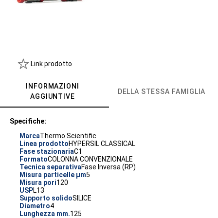
Link prodotto
INFORMAZIONI
DELLA STESSA FAMIGLIA
AGGIUNTIVE
Specifiche:
Marca
Thermo Scientific
Linea prodotto
HYPERSIL CLASSICAL
Fase stazionaria
C1
Formato
COLONNA CONVENZIONALE
Tecnica separativa
Fase Inversa (RP)
Misura particelle µm
5
Misura pori
120
USP
L13
Supporto solido
SILICE
Diametro
4
Lunghezza mm.
125