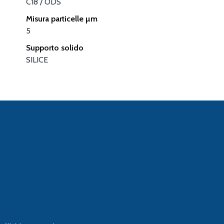
C18 / ODS
Misura particelle µm
5
Supporto solido
SILICE