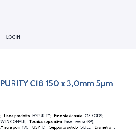
LOGIN
yPURITY C18 150 x 3,0mm 5µm
Linea prodotto
HYPURITY
Fase stazionaria
C18 / ODS
NVENZIONALE
Tecnica separativa
Fase Inversa (RP)
Misura pori
190
USP
L1
Supporto solido
SILICE
Diametro
3