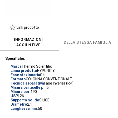
Link prodotto
INFORMAZIONI
DELLA STESSA FAMIGLIA
AGGIUNTIVE
Specifiche:
Marca
Thermo Scientific
Linea prodotto
HYPURITY
Fase stazionaria
C4
Formato
COLONNA CONVENZIONALE
Tecnica separativa
Fase Inversa (RP)
Misura particelle µm
5
Misura pori
190
USP
L26
Supporto solido
SILICE
Diametro
2,1
Lunghezza mm.
50