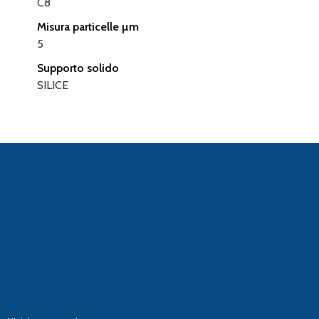
C8
Misura particelle µm
5
Supporto solido
SILICE