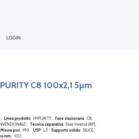
LOGIN
PURITY C8 100x2,1 5µm
Linea prodotto
HYPURITY
Fase stazionaria
C8
NVENZIONALE
Tecnica separativa
Fase Inversa (RP)
Misura pori
190
USP
L7
Supporto solido
SILICE
za mm.
100