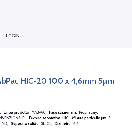
LOGIN
AbPac HIC-20 100 x 4,6mm 5µm
Linea prodotto
MABPAC
Fase stazionaria
Proprietary
NVENZIONALE
Tecnica separativa
HIC
Misura particelle µm
5
P
ND
Supporto solido
SILICE
Diametro
4,6