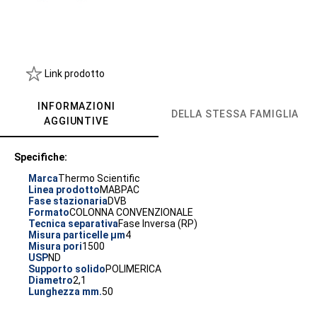
Link prodotto
INFORMAZIONI
DELLA STESSA FAMIGLIA
AGGIUNTIVE
Specifiche:
Marca
Thermo Scientific
Linea prodotto
MABPAC
Fase stazionaria
DVB
Formato
COLONNA CONVENZIONALE
Tecnica separativa
Fase Inversa (RP)
Misura particelle µm
4
Misura pori
1500
USP
ND
Supporto solido
POLIMERICA
Diametro
2,1
Lunghezza mm.
50