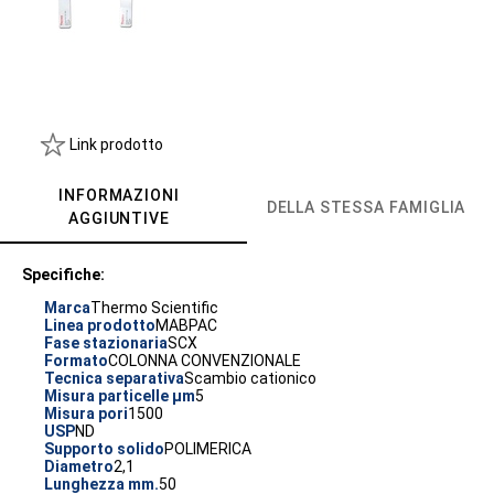
Link prodotto
INFORMAZIONI
DELLA STESSA FAMIGLIA
AGGIUNTIVE
Specifiche:
Marca
Thermo Scientific
Linea prodotto
MABPAC
Fase stazionaria
SCX
Formato
COLONNA CONVENZIONALE
Tecnica separativa
Scambio cationico
Misura particelle µm
5
Misura pori
1500
USP
ND
Supporto solido
POLIMERICA
Diametro
2,1
Lunghezza mm.
50