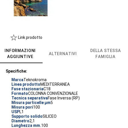
Link prodotto
INFORMAZIONI
DELLA STESSA
ALTERNATIVI
AGGIUNTIVE
FAMIGLIA
Specifiche:
Marca
Teknokroma
Linea prodotto
MEDITERRANEA
Fase stazionaria
C18
Formato
COLONNA CONVENZIONALE
Tecnica separativa
Fase Inversa (RP)
Misura particelle µm
5
Misura pori
100
USP
L1
Supporto solido
SILICEO
Diametro
2,1
Lunghezza mm.
100