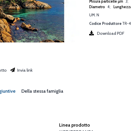
Misura particelle µm
3
Diametro
4
Lunghezz
UM. N
Codice Produttore
TR-4
Download PDF
otto
Invia link
giuntive
Della stessa famiglia
Linea prodotto