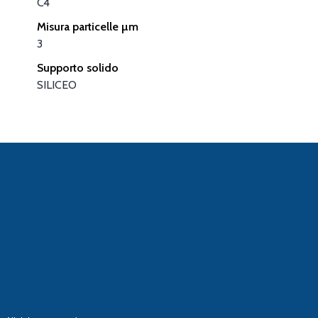
C4
Misura particelle µm
3
Supporto solido
SILICEO