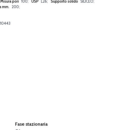
Misura pori
100
USP
L26
Supporto solido
SILICEO
a mm.
200
10443
Fase stazionaria