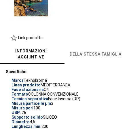
Link prodotto
INFORMAZIONI
DELLA STESSA FAMIGLIA
AGGIUNTIVE
Specifiche:
Marca
Teknokroma
Linea prodotto
MEDITERRANEA
Fase stazionaria
C4
Formato
COLONNA CONVENZIONALE
Tecnica separativa
Fase Inversa (RP)
Misura particelle µm
3
Misura pori
100
USP
L26
Supporto solido
SILICEO
Diametro
4,6
Lunghezza mm.
200