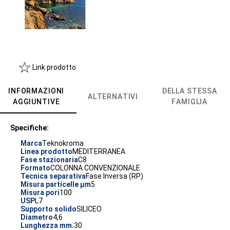
Link prodotto
INFORMAZIONI
DELLA STESSA
ALTERNATIVI
AGGIUNTIVE
FAMIGLIA
Specifiche:
Marca
Teknokroma
Linea prodotto
MEDITERRANEA
Fase stazionaria
C8
Formato
COLONNA CONVENZIONALE
Tecnica separativa
Fase Inversa (RP)
Misura particelle µm
5
Misura pori
100
USP
L7
Supporto solido
SILICEO
Diametro
4,6
Lunghezza mm.
30