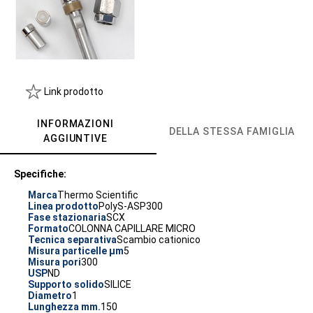
Link prodotto
INFORMAZIONI
DELLA STESSA FAMIGLIA
AGGIUNTIVE
Specifiche:
Marca
Thermo Scientific
Linea prodotto
PolyS-ASP300
Fase stazionaria
SCX
Formato
COLONNA CAPILLARE MICRO
Tecnica separativa
Scambio cationico
Misura particelle µm
5
Misura pori
300
USP
ND
Supporto solido
SILICE
Diametro
1
Lunghezza mm.
150