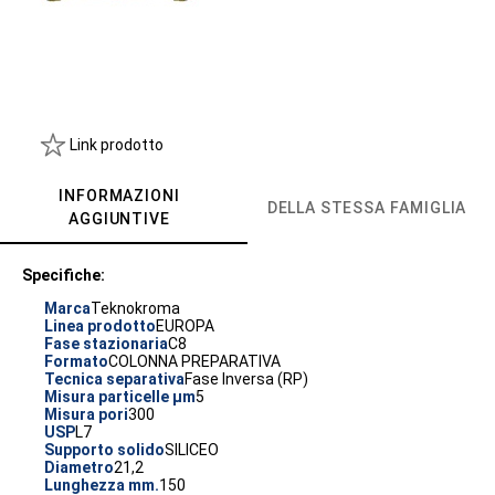
Link prodotto
INFORMAZIONI
DELLA STESSA FAMIGLIA
AGGIUNTIVE
Specifiche:
Marca
Teknokroma
Linea prodotto
EUROPA
Fase stazionaria
C8
Formato
COLONNA PREPARATIVA
Tecnica separativa
Fase Inversa (RP)
Misura particelle µm
5
Misura pori
300
USP
L7
Supporto solido
SILICEO
Diametro
21,2
Lunghezza mm.
150