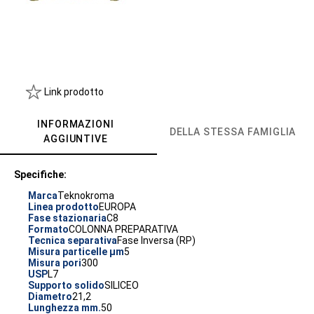
Link prodotto
INFORMAZIONI
DELLA STESSA FAMIGLIA
AGGIUNTIVE
Specifiche:
Marca
Teknokroma
Linea prodotto
EUROPA
Fase stazionaria
C8
Formato
COLONNA PREPARATIVA
Tecnica separativa
Fase Inversa (RP)
Misura particelle µm
5
Misura pori
300
USP
L7
Supporto solido
SILICEO
Diametro
21,2
Lunghezza mm.
50