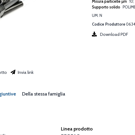
Misura particelle µm
10
Supporto solido
POLIM
UM. N
Codice Produttore
063
Download PDF
otto
Invia link
giuntive
Della stessa famiglia
Linea prodotto