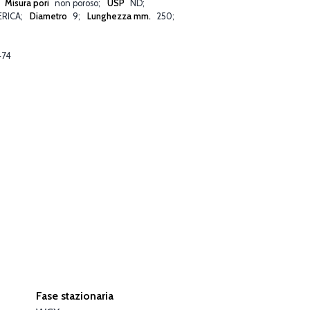
Misura pori
non poroso
USP
ND
ERICA
Diametro
9
Lunghezza mm.
250
474
Fase stazionaria