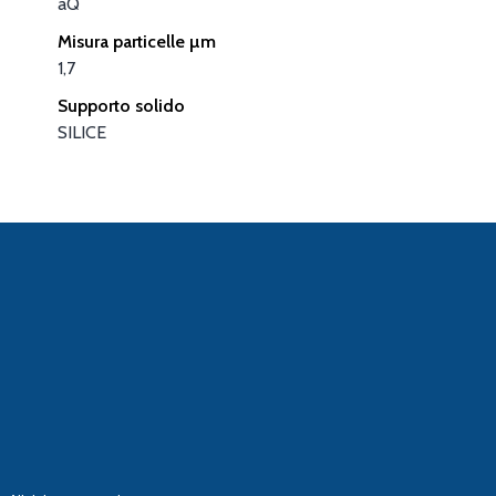
aQ
Misura particelle µm
1,7
Supporto solido
SILICE