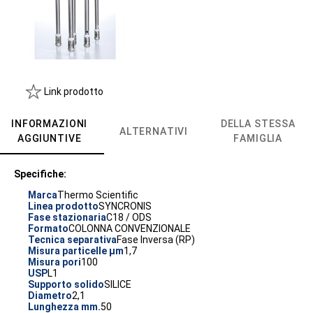
Link prodotto
INFORMAZIONI
DELLA STESSA
ALTERNATIVI
AGGIUNTIVE
FAMIGLIA
Specifiche:
Marca
Thermo Scientific
Linea prodotto
SYNCRONIS
Fase stazionaria
C18 / ODS
Formato
COLONNA CONVENZIONALE
Tecnica separativa
Fase Inversa (RP)
Misura particelle µm
1,7
Misura pori
100
USP
L1
Supporto solido
SILICE
Diametro
2,1
Lunghezza mm.
50