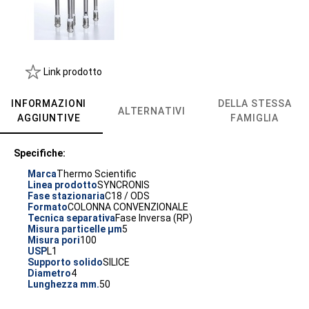
Link prodotto
INFORMAZIONI
DELLA STESSA
ALTERNATIVI
AGGIUNTIVE
FAMIGLIA
Specifiche:
Marca
Thermo Scientific
Linea prodotto
SYNCRONIS
Fase stazionaria
C18 / ODS
Formato
COLONNA CONVENZIONALE
Tecnica separativa
Fase Inversa (RP)
Misura particelle µm
5
Misura pori
100
USP
L1
Supporto solido
SILICE
Diametro
4
Lunghezza mm.
50