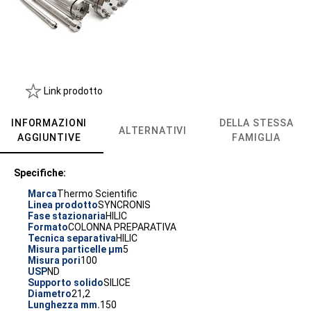
Link prodotto
INFORMAZIONI
DELLA STESSA
ALTERNATIVI
AGGIUNTIVE
FAMIGLIA
Specifiche:
Marca
Thermo Scientific
Linea prodotto
SYNCRONIS
Fase stazionaria
HILIC
Formato
COLONNA PREPARATIVA
Tecnica separativa
HILIC
Misura particelle µm
5
Misura pori
100
USP
ND
Supporto solido
SILICE
Diametro
21,2
Lunghezza mm.
150