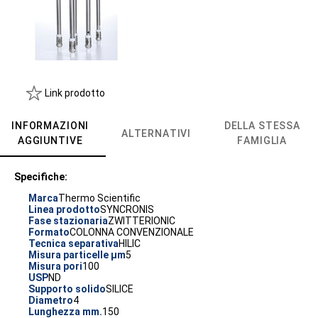
Link prodotto
INFORMAZIONI
DELLA STESSA
ALTERNATIVI
AGGIUNTIVE
FAMIGLIA
Specifiche:
Marca
Thermo Scientific
Linea prodotto
SYNCRONIS
Fase stazionaria
ZWITTERIONIC
Formato
COLONNA CONVENZIONALE
Tecnica separativa
HILIC
Misura particelle µm
5
Misura pori
100
USP
ND
Supporto solido
SILICE
Diametro
4
Lunghezza mm.
150