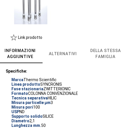
Link prodotto
INFORMAZIONI
DELLA STESSA
ALTERNATIVI
AGGIUNTIVE
FAMIGLIA
Specifiche:
Marca
Thermo Scientific
Linea prodotto
SYNCRONIS
Fase stazionaria
ZWITTERIONIC
Formato
COLONNA CONVENZIONALE
Tecnica separativa
HILIC
Misura particelle µm
3
Misura pori
100
USP
ND
Supporto solido
SILICE
Diametro
2,1
Lunghezza mm.
50