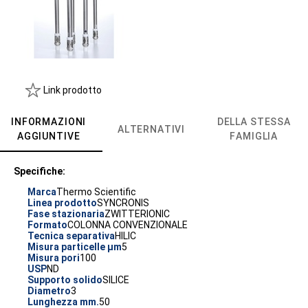
Link prodotto
INFORMAZIONI
DELLA STESSA
ALTERNATIVI
AGGIUNTIVE
FAMIGLIA
Specifiche:
Marca
Thermo Scientific
Linea prodotto
SYNCRONIS
Fase stazionaria
ZWITTERIONIC
Formato
COLONNA CONVENZIONALE
Tecnica separativa
HILIC
Misura particelle µm
5
Misura pori
100
USP
ND
Supporto solido
SILICE
Diametro
3
Lunghezza mm.
50