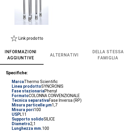
Link prodotto
INFORMAZIONI
DELLA STESSA
ALTERNATIVI
AGGIUNTIVE
FAMIGLIA
Specifiche:
Marca
Thermo Scientific
Linea prodotto
SYNCRONIS
Fase stazionaria
Phenyl
Formato
COLONNA CONVENZIONALE
Tecnica separativa
Fase Inversa (RP)
Misura particelle µm
1,7
Misura pori
100
USP
L11
Supporto solido
SILICE
Diametro
2,1
Lunghezza mm.
100