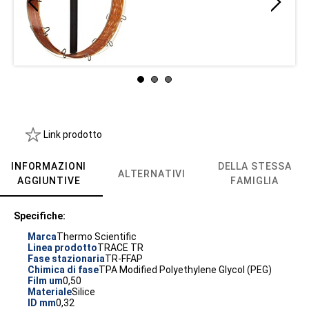
Link prodotto
INFORMAZIONI
DELLA STESSA
ALTERNATIVI
AGGIUNTIVE
FAMIGLIA
Specifiche:
Marca
Thermo Scientific
Linea prodotto
TRACE TR
Fase stazionaria
TR-FFAP
Chimica di fase
TPA Modified Polyethylene Glycol (PEG)
Film um
0,50
Materiale
Silice
ID mm
0,32