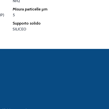
NH2
Misura particelle µm
NP)
5
Supporto solido
SILICEO