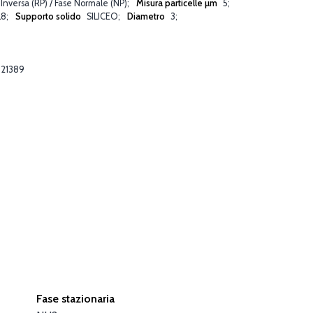
 Inversa (RP) / Fase Normale (NP)
Misura particelle µm
5
L8
Supporto solido
SILICEO
Diametro
3
21389
Fase stazionaria