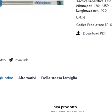
Tecnica separativa
Fase
Misura pori
120
USP
Lunghezza mm.
100
UM. N
Codice Produttore
TR-0
Download PDF
otto
Invia link
giuntive
Alternativi
Della stessa famiglia
Linea prodotto