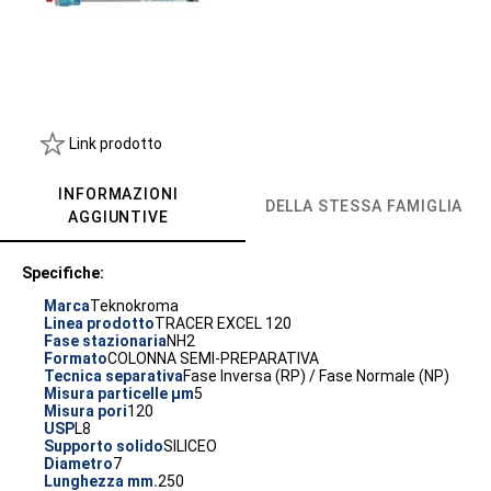
Link prodotto
INFORMAZIONI
DELLA STESSA FAMIGLIA
AGGIUNTIVE
Specifiche:
Marca
Teknokroma
Linea prodotto
TRACER EXCEL 120
Fase stazionaria
NH2
Formato
COLONNA SEMI-PREPARATIVA
Tecnica separativa
Fase Inversa (RP) / Fase Normale (NP)
Misura particelle µm
5
Misura pori
120
USP
L8
Supporto solido
SILICEO
Diametro
7
Lunghezza mm.
250