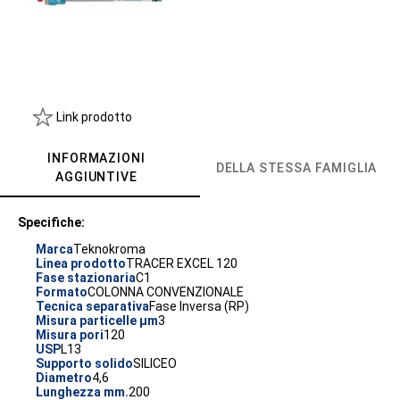
Link prodotto
INFORMAZIONI
DELLA STESSA FAMIGLIA
AGGIUNTIVE
Specifiche:
Marca
Teknokroma
Linea prodotto
TRACER EXCEL 120
Fase stazionaria
C1
Formato
COLONNA CONVENZIONALE
Tecnica separativa
Fase Inversa (RP)
Misura particelle µm
3
Misura pori
120
USP
L13
Supporto solido
SILICEO
Diametro
4,6
Lunghezza mm.
200