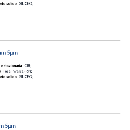
rto solido
SILICEO
6mm 5µm
se stazionaria
C18
va
Fase Inversa (RP)
rto solido
SILICEO
mm 5µm