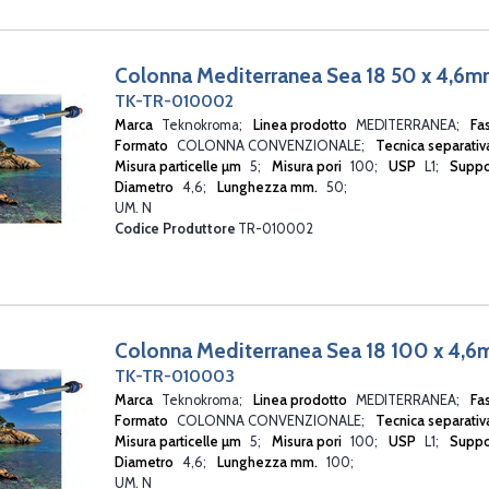
Colonna Mediterranea Sea 18 50 x 4,6
TK-TR-010002
Marca
Teknokroma
Linea prodotto
MEDITERRANEA
Fa
Formato
COLONNA CONVENZIONALE
Tecnica separati
Misura particelle µm
5
Misura pori
100
USP
L1
Suppo
Diametro
4,6
Lunghezza mm.
50
UM. N
Codice Produttore
TR-010002
Colonna Mediterranea Sea 18 100 x 4,
TK-TR-010003
Marca
Teknokroma
Linea prodotto
MEDITERRANEA
Fa
Formato
COLONNA CONVENZIONALE
Tecnica separati
Misura particelle µm
5
Misura pori
100
USP
L1
Suppo
Diametro
4,6
Lunghezza mm.
100
UM. N