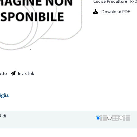
Codice Produttore
TR-
Download PDF
otto
Invia link
iglia
0 di