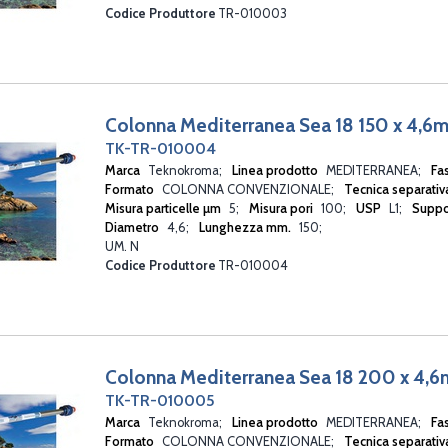
Codice Produttore
TR-010003
Colonna Mediterranea Sea 18 150 x 4,
TK-TR-010004
Marca
Teknokroma
Linea prodotto
MEDITERRANEA
Fa
Formato
COLONNA CONVENZIONALE
Tecnica separati
Misura particelle µm
5
Misura pori
100
USP
L1
Suppo
Diametro
4,6
Lunghezza mm.
150
UM. N
Codice Produttore
TR-010004
Colonna Mediterranea Sea 18 200 x 4,
TK-TR-010005
Marca
Teknokroma
Linea prodotto
MEDITERRANEA
Fa
Formato
COLONNA CONVENZIONALE
Tecnica separati