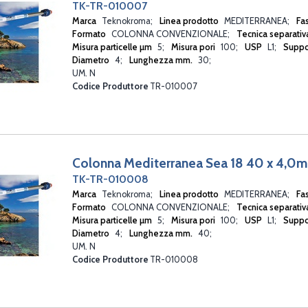
TK-TR-010007
Marca
Teknokroma
Linea prodotto
MEDITERRANEA
Fa
Formato
COLONNA CONVENZIONALE
Tecnica separati
Misura particelle µm
5
Misura pori
100
USP
L1
Suppo
Diametro
4
Lunghezza mm.
30
UM. N
Codice Produttore
TR-010007
Colonna Mediterranea Sea 18 40 x 4,0
TK-TR-010008
Marca
Teknokroma
Linea prodotto
MEDITERRANEA
Fa
Formato
COLONNA CONVENZIONALE
Tecnica separati
Misura particelle µm
5
Misura pori
100
USP
L1
Suppo
Diametro
4
Lunghezza mm.
40
UM. N
Codice Produttore
TR-010008