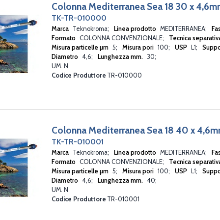
Colonna Mediterranea Sea 18 30 x 4,6
TK-TR-010000
Marca
Teknokroma
Linea prodotto
MEDITERRANEA
Fa
Formato
COLONNA CONVENZIONALE
Tecnica separati
Misura particelle µm
5
Misura pori
100
USP
L1
Suppo
Diametro
4,6
Lunghezza mm.
30
UM. N
Codice Produttore
TR-010000
Colonna Mediterranea Sea 18 40 x 4,6
TK-TR-010001
Marca
Teknokroma
Linea prodotto
MEDITERRANEA
Fa
Formato
COLONNA CONVENZIONALE
Tecnica separati
Misura particelle µm
5
Misura pori
100
USP
L1
Suppo
Diametro
4,6
Lunghezza mm.
40
UM. N
Codice Produttore
TR-010001