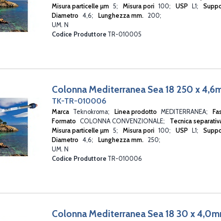
Misura particelle µm
5
Misura pori
100
USP
L1
Suppo
Diametro
4,6
Lunghezza mm.
200
UM. N
Codice Produttore
TR-010005
Colonna Mediterranea Sea 18 250 x 4,
TK-TR-010006
Marca
Teknokroma
Linea prodotto
MEDITERRANEA
Fa
Formato
COLONNA CONVENZIONALE
Tecnica separati
Misura particelle µm
5
Misura pori
100
USP
L1
Suppo
Diametro
4,6
Lunghezza mm.
250
UM. N
Codice Produttore
TR-010006
Colonna Mediterranea Sea 18 30 x 4,0