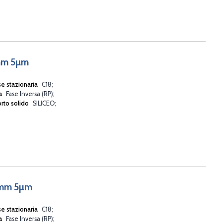
6mm 5µm
se stazionaria
C18
va
Fase Inversa (RP)
rto solido
SILICEO
6mm 5µm
se stazionaria
C18
va
Fase Inversa (RP)