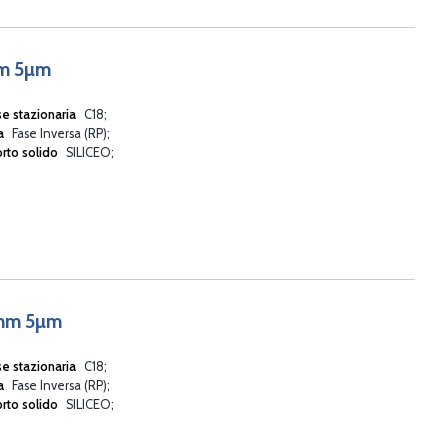
mm 5µm
se stazionaria
C18
va
Fase Inversa (RP)
rto solido
SILICEO
6mm 5µm
se stazionaria
C18
va
Fase Inversa (RP)
rto solido
SILICEO