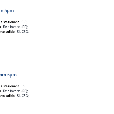
mm 5µm
se stazionaria
C18
va
Fase Inversa (RP)
rto solido
SILICEO
0mm 5µm
se stazionaria
C18
va
Fase Inversa (RP)
rto solido
SILICEO