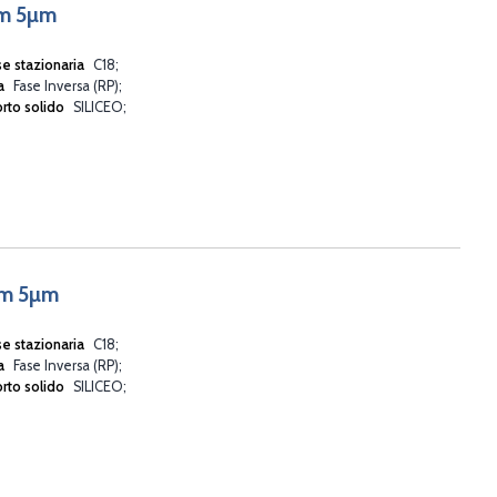
mm 5µm
se stazionaria
C18
va
Fase Inversa (RP)
rto solido
SILICEO
mm 5µm
se stazionaria
C18
va
Fase Inversa (RP)
rto solido
SILICEO