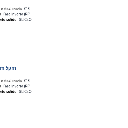
se stazionaria
C18
va
Fase Inversa (RP)
rto solido
SILICEO
mm 5µm
se stazionaria
C18
va
Fase Inversa (RP)
rto solido
SILICEO