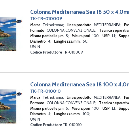
Colonna Mediterranea Sea 18 50 x 4,0
TK-TR-010009
Marca
Teknokroma
Linea prodotto
MEDITERRANEA
Fa
Formato
COLONNA CONVENZIONALE
Tecnica separati
Misura particelle µm
5
Misura pori
100
USP
L1
Suppo
Diametro
4
Lunghezza mm.
50
UM. N
Codice Produttore
TR-010009
Colonna Mediterranea Sea 18 100 x 4,
TK-TR-010010
Marca
Teknokroma
Linea prodotto
MEDITERRANEA
Fa
Formato
COLONNA CONVENZIONALE
Tecnica separati
Misura particelle µm
5
Misura pori
100
USP
L1
Suppo
Diametro
4
Lunghezza mm.
100
UM. N
Codice Produttore
TR-010010