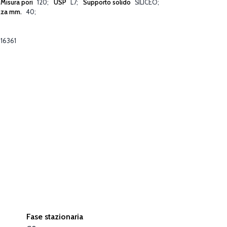
Misura pori
120
USP
L7
Supporto solido
SILICEO
zza mm.
40
16361
Fase stazionaria