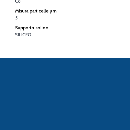
C8
Misura particelle µm
5
Supporto solido
SILICEO