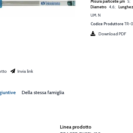
Misura particelle µm
5
Diametro
4,6
Lunghe
UM. N
Codice Produttore
TR-0
Download PDF
otto
Invia link
giuntive
Della stessa famiglia
Linea prodotto