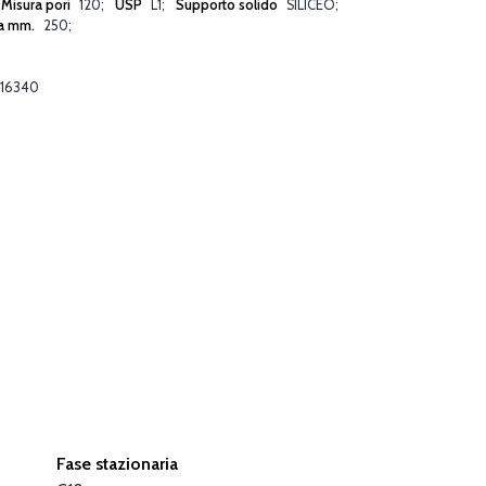
Misura pori
120
USP
L1
Supporto solido
SILICEO
a mm.
250
16340
Fase stazionaria