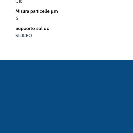
C18
Misura particelle µm
5
Supporto solido
SILICEO