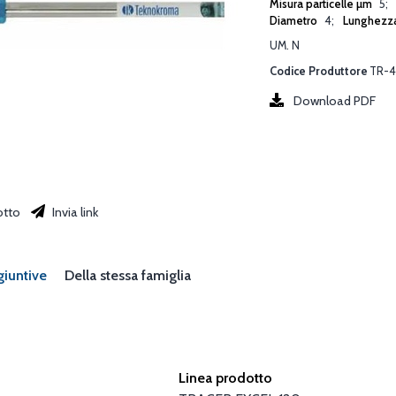
Misura particelle µm
5
Diametro
4
Lunghezz
UM. N
Codice Produttore
TR-4
Download PDF
otto
Invia link
giuntive
Della stessa famiglia
Linea prodotto