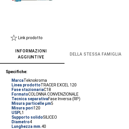
Link prodotto
INFORMAZIONI
DELLA STESSA FAMIGLIA
AGGIUNTIVE
Specifiche:
Marca
Teknokroma
Linea prodotto
TRACER EXCEL 120
Fase stazionaria
C18
Formato
COLONNA CONVENZIONALE
Tecnica separativa
Fase Inversa (RP)
Misura particelle µm
5
Misura pori
120
USP
L1
Supporto solido
SILICEO
Diametro
4
Lunghezza mm.
40