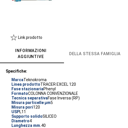
Link prodotto
INFORMAZIONI
DELLA STESSA FAMIGLIA
AGGIUNTIVE
Specifiche:
Marca
Teknokroma
Linea prodotto
TRACER EXCEL 120
Fase stazionaria
Phenyl
Formato
COLONNA CONVENZIONALE
Tecnica separativa
Fase Inversa (RP)
Misura particelle µm
5
Misura pori
120
USP
L11
Supporto solido
SILICEO
Diametro
4
Lunghezza mm.
40