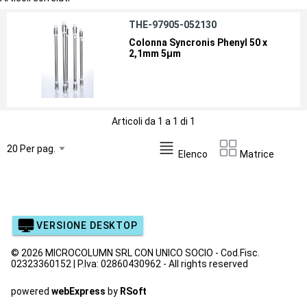
THE-97905-052130
Colonna Syncronis Phenyl 50 x
2,1mm 5µm
Articoli da 1 a 1 di 1
Elenco
Matrice
VERSIONE DESKTOP
© 2026 MICROCOLUMN SRL CON UNICO SOCIO - Cod.Fisc.
02323360152 | P.Iva: 02860430962 - All rights reserved
powered
webExpress
by
RSoft