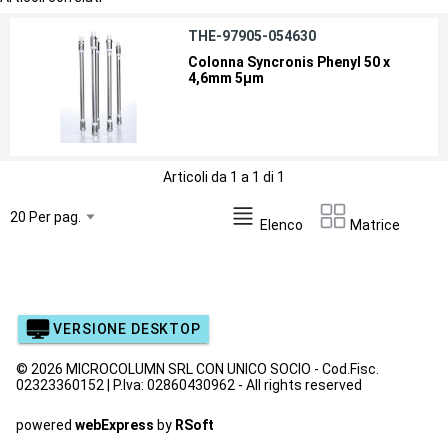
THE-97905-054630
Colonna Syncronis Phenyl 50 x
4,6mm 5µm
Articoli da 1 a 1 di 1
Elenco
Matrice
VERSIONE DESKTOP
© 2026 MICROCOLUMN SRL CON UNICO SOCIO - Cod.Fisc.
02323360152 | P.Iva: 02860430962 - All rights reserved
powered
webExpress
by
RSoft