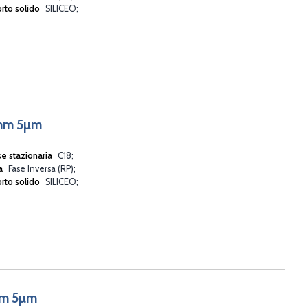
rto solido
SILICEO
6mm 5µm
se stazionaria
C18
va
Fase Inversa (RP)
rto solido
SILICEO
mm 5µm