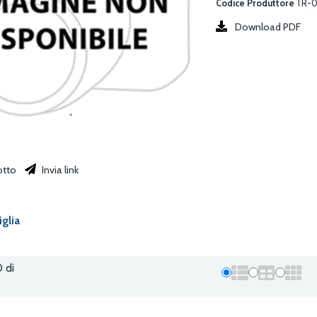
Codice Produttore
TR-
Download PDF
otto
Invia link
iglia
0 di