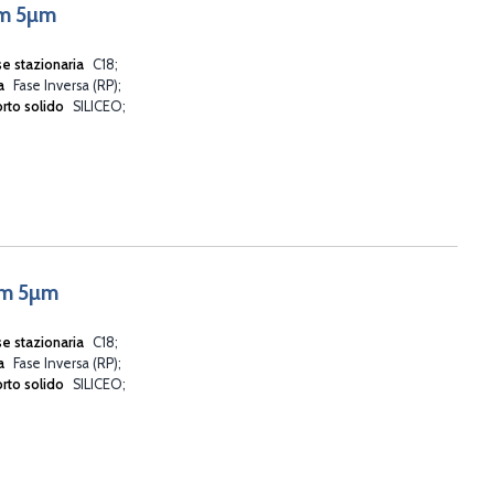
mm 5µm
se stazionaria
C18
va
Fase Inversa (RP)
rto solido
SILICEO
mm 5µm
se stazionaria
C18
va
Fase Inversa (RP)
rto solido
SILICEO