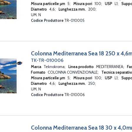
Misura particelle µm
5
Misura pori
100
USP
L1
Suppo
Diametro
4,6
Lunghezza mm.
200
UM. N
Codice Produttore
TR-010005
Colonna Mediterranea Sea 18 250 x 4,
TK-TR-010006
Marca
Teknokroma
Linea prodotto
MEDITERRANEA
Fa
Formato
COLONNA CONVENZIONALE
Tecnica separati
Misura particelle µm
5
Misura pori
100
USP
L1
Suppo
Diametro
4,6
Lunghezza mm.
250
UM. N
Codice Produttore
TR-010006
Colonna Mediterranea Sea 18 30 x 4,0