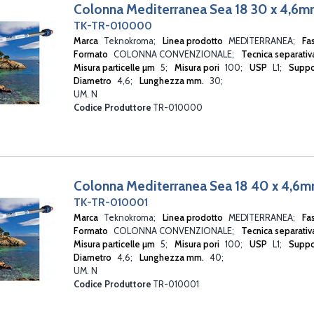
Colonna Mediterranea Sea 18 30 x 4,6
TK-TR-010000
Marca
Teknokroma
Linea prodotto
MEDITERRANEA
Fa
Formato
COLONNA CONVENZIONALE
Tecnica separati
Misura particelle µm
5
Misura pori
100
USP
L1
Suppo
Diametro
4,6
Lunghezza mm.
30
UM. N
Codice Produttore
TR-010000
Colonna Mediterranea Sea 18 40 x 4,6
TK-TR-010001
Marca
Teknokroma
Linea prodotto
MEDITERRANEA
Fa
Formato
COLONNA CONVENZIONALE
Tecnica separati
Misura particelle µm
5
Misura pori
100
USP
L1
Suppo
Diametro
4,6
Lunghezza mm.
40
UM. N
Codice Produttore
TR-010001