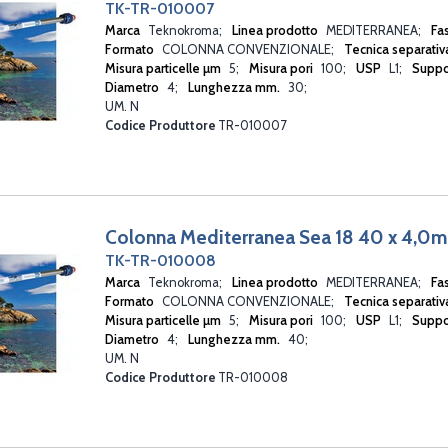
TK-TR-010007
Marca
Teknokroma
Linea prodotto
MEDITERRANEA
Fa
Formato
COLONNA CONVENZIONALE
Tecnica separati
Misura particelle µm
5
Misura pori
100
USP
L1
Suppo
Diametro
4
Lunghezza mm.
30
UM. N
Codice Produttore
TR-010007
Colonna Mediterranea Sea 18 40 x 4,0
TK-TR-010008
Marca
Teknokroma
Linea prodotto
MEDITERRANEA
Fa
Formato
COLONNA CONVENZIONALE
Tecnica separati
Misura particelle µm
5
Misura pori
100
USP
L1
Suppo
Diametro
4
Lunghezza mm.
40
UM. N
Codice Produttore
TR-010008