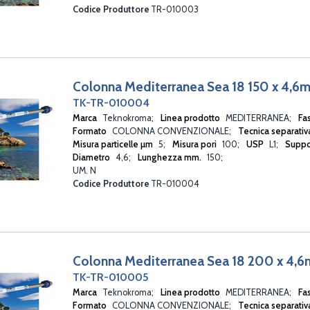
Codice Produttore
TR-010003
Colonna Mediterranea Sea 18 150 x 4,
TK-TR-010004
Marca
Teknokroma
Linea prodotto
MEDITERRANEA
Fa
Formato
COLONNA CONVENZIONALE
Tecnica separati
Misura particelle µm
5
Misura pori
100
USP
L1
Suppo
Diametro
4,6
Lunghezza mm.
150
UM. N
Codice Produttore
TR-010004
Colonna Mediterranea Sea 18 200 x 4,
TK-TR-010005
Marca
Teknokroma
Linea prodotto
MEDITERRANEA
Fa
Formato
COLONNA CONVENZIONALE
Tecnica separati