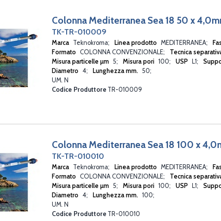
Colonna Mediterranea Sea 18 50 x 4,0
TK-TR-010009
Marca
Teknokroma
Linea prodotto
MEDITERRANEA
Fa
Formato
COLONNA CONVENZIONALE
Tecnica separati
Misura particelle µm
5
Misura pori
100
USP
L1
Suppo
Diametro
4
Lunghezza mm.
50
UM. N
Codice Produttore
TR-010009
Colonna Mediterranea Sea 18 100 x 4,
TK-TR-010010
Marca
Teknokroma
Linea prodotto
MEDITERRANEA
Fa
Formato
COLONNA CONVENZIONALE
Tecnica separati
Misura particelle µm
5
Misura pori
100
USP
L1
Suppo
Diametro
4
Lunghezza mm.
100
UM. N
Codice Produttore
TR-010010