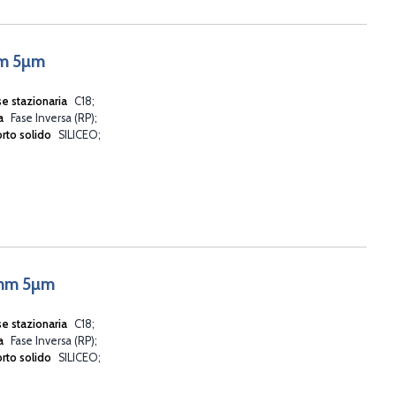
mm 5µm
se stazionaria
C18
va
Fase Inversa (RP)
rto solido
SILICEO
6mm 5µm
se stazionaria
C18
va
Fase Inversa (RP)
rto solido
SILICEO