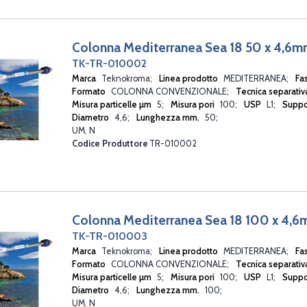
Colonna Mediterranea Sea 18 50 x 4,6
TK-TR-010002
Marca
Teknokroma
Linea prodotto
MEDITERRANEA
Fa
Formato
COLONNA CONVENZIONALE
Tecnica separati
Misura particelle µm
5
Misura pori
100
USP
L1
Suppo
Diametro
4,6
Lunghezza mm.
50
UM. N
Codice Produttore
TR-010002
Colonna Mediterranea Sea 18 100 x 4,
TK-TR-010003
Marca
Teknokroma
Linea prodotto
MEDITERRANEA
Fa
Formato
COLONNA CONVENZIONALE
Tecnica separati
Misura particelle µm
5
Misura pori
100
USP
L1
Suppo
Diametro
4,6
Lunghezza mm.
100
UM. N