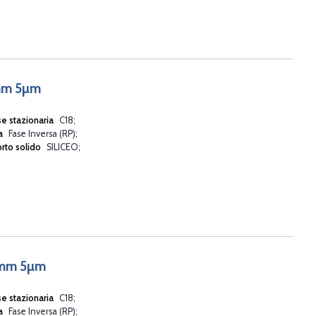
6mm 5µm
se stazionaria
C18
va
Fase Inversa (RP)
rto solido
SILICEO
6mm 5µm
se stazionaria
C18
va
Fase Inversa (RP)