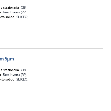
se stazionaria
C18
va
Fase Inversa (RP)
rto solido
SILICEO
mm 5µm
se stazionaria
C18
va
Fase Inversa (RP)
rto solido
SILICEO