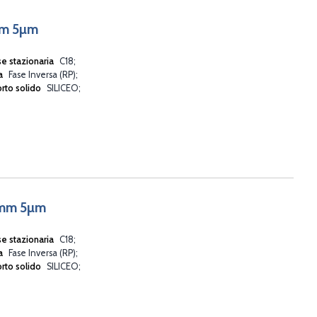
mm 5µm
se stazionaria
C18
va
Fase Inversa (RP)
rto solido
SILICEO
0mm 5µm
se stazionaria
C18
va
Fase Inversa (RP)
rto solido
SILICEO