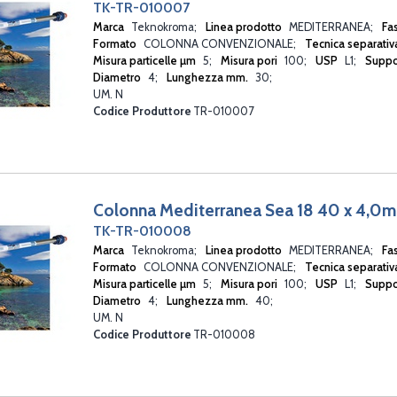
TK-TR-010007
Marca
Teknokroma
Linea prodotto
MEDITERRANEA
Fa
Formato
COLONNA CONVENZIONALE
Tecnica separati
Misura particelle µm
5
Misura pori
100
USP
L1
Suppo
Diametro
4
Lunghezza mm.
30
UM. N
Codice Produttore
TR-010007
Colonna Mediterranea Sea 18 40 x 4,0
TK-TR-010008
Marca
Teknokroma
Linea prodotto
MEDITERRANEA
Fa
Formato
COLONNA CONVENZIONALE
Tecnica separati
Misura particelle µm
5
Misura pori
100
USP
L1
Suppo
Diametro
4
Lunghezza mm.
40
UM. N
Codice Produttore
TR-010008