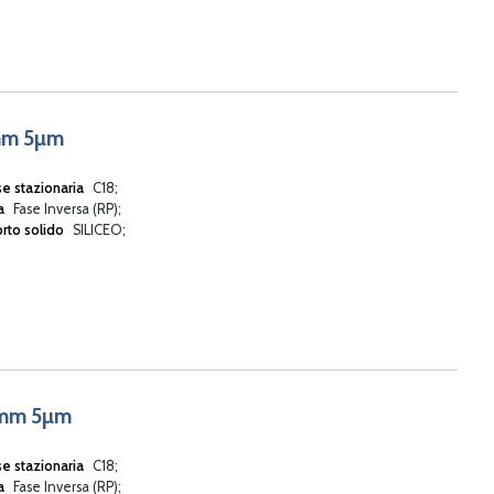
6mm 5µm
se stazionaria
C18
va
Fase Inversa (RP)
rto solido
SILICEO
6mm 5µm
se stazionaria
C18
va
Fase Inversa (RP)