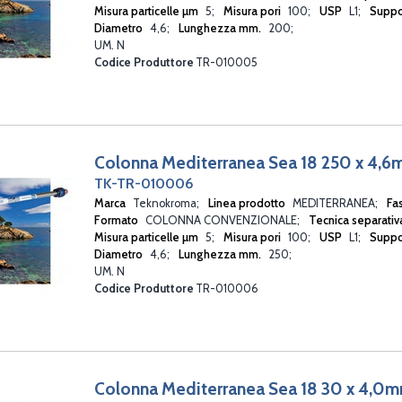
Misura particelle µm
5
Misura pori
100
USP
L1
Suppo
Diametro
4,6
Lunghezza mm.
200
UM. N
Codice Produttore
TR-010005
Colonna Mediterranea Sea 18 250 x 4,
TK-TR-010006
Marca
Teknokroma
Linea prodotto
MEDITERRANEA
Fa
Formato
COLONNA CONVENZIONALE
Tecnica separati
Misura particelle µm
5
Misura pori
100
USP
L1
Suppo
Diametro
4,6
Lunghezza mm.
250
UM. N
Codice Produttore
TR-010006
Colonna Mediterranea Sea 18 30 x 4,0