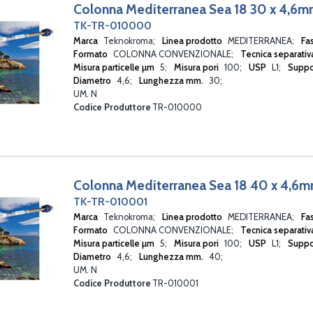
Colonna Mediterranea Sea 18 30 x 4,6
TK-TR-010000
Marca
Teknokroma
Linea prodotto
MEDITERRANEA
Fa
Formato
COLONNA CONVENZIONALE
Tecnica separati
Misura particelle µm
5
Misura pori
100
USP
L1
Suppo
Diametro
4,6
Lunghezza mm.
30
UM. N
Codice Produttore
TR-010000
Colonna Mediterranea Sea 18 40 x 4,6
TK-TR-010001
Marca
Teknokroma
Linea prodotto
MEDITERRANEA
Fa
Formato
COLONNA CONVENZIONALE
Tecnica separati
Misura particelle µm
5
Misura pori
100
USP
L1
Suppo
Diametro
4,6
Lunghezza mm.
40
UM. N
Codice Produttore
TR-010001