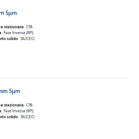
mm 5µm
se stazionaria
C18
va
Fase Inversa (RP)
rto solido
SILICEO
0mm 5µm
se stazionaria
C18
va
Fase Inversa (RP)
rto solido
SILICEO