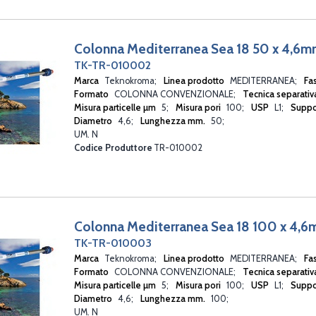
Colonna Mediterranea Sea 18 50 x 4,6
TK-TR-010002
Marca
Teknokroma
Linea prodotto
MEDITERRANEA
Fa
Formato
COLONNA CONVENZIONALE
Tecnica separati
Misura particelle µm
5
Misura pori
100
USP
L1
Suppo
Diametro
4,6
Lunghezza mm.
50
UM. N
Codice Produttore
TR-010002
Colonna Mediterranea Sea 18 100 x 4,
TK-TR-010003
Marca
Teknokroma
Linea prodotto
MEDITERRANEA
Fa
Formato
COLONNA CONVENZIONALE
Tecnica separati
Misura particelle µm
5
Misura pori
100
USP
L1
Suppo
Diametro
4,6
Lunghezza mm.
100
UM. N