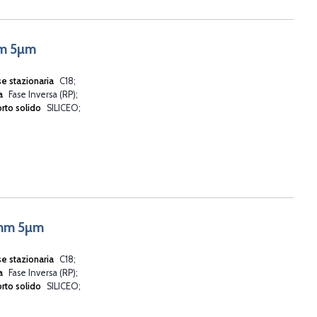
mm 5µm
se stazionaria
C18
va
Fase Inversa (RP)
rto solido
SILICEO
6mm 5µm
se stazionaria
C18
va
Fase Inversa (RP)
rto solido
SILICEO