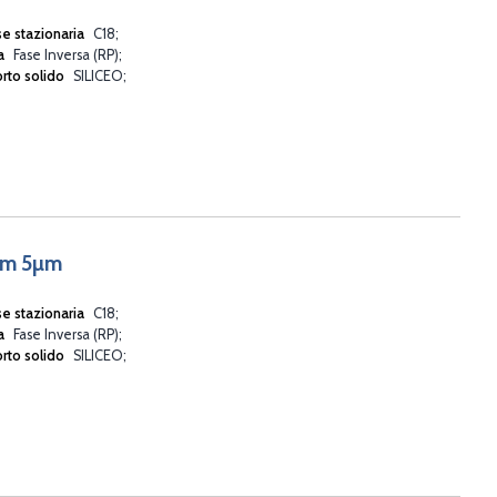
se stazionaria
C18
va
Fase Inversa (RP)
rto solido
SILICEO
mm 5µm
se stazionaria
C18
va
Fase Inversa (RP)
rto solido
SILICEO