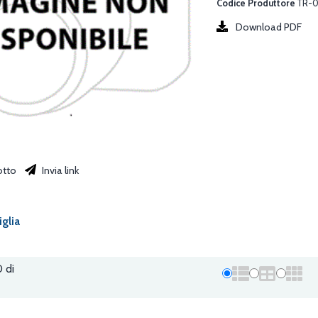
Codice Produttore
TR-
Download PDF
otto
Invia link
iglia
0 di