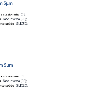
mm 5µm
se stazionaria
C18
va
Fase Inversa (RP)
rto solido
SILICEO
mm 5µm
se stazionaria
C18
va
Fase Inversa (RP)
rto solido
SILICEO