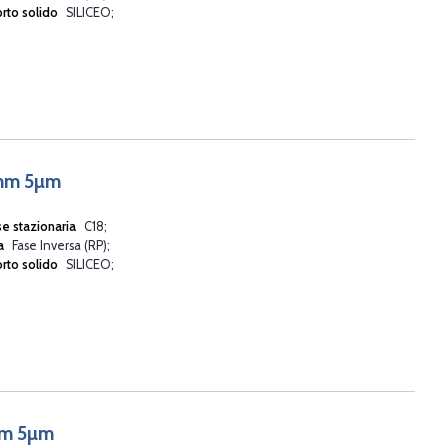
rto solido
SILICEO
6mm 5µm
se stazionaria
C18
va
Fase Inversa (RP)
rto solido
SILICEO
mm 5µm