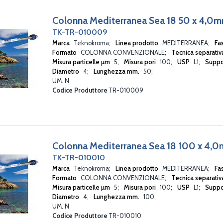
Colonna Mediterranea Sea 18 50 x 4,0
TK-TR-010009
Marca
Teknokroma
Linea prodotto
MEDITERRANEA
Fa
Formato
COLONNA CONVENZIONALE
Tecnica separati
Misura particelle µm
5
Misura pori
100
USP
L1
Suppo
Diametro
4
Lunghezza mm.
50
UM. N
Codice Produttore
TR-010009
Colonna Mediterranea Sea 18 100 x 4,
TK-TR-010010
Marca
Teknokroma
Linea prodotto
MEDITERRANEA
Fa
Formato
COLONNA CONVENZIONALE
Tecnica separati
Misura particelle µm
5
Misura pori
100
USP
L1
Suppo
Diametro
4
Lunghezza mm.
100
UM. N
Codice Produttore
TR-010010