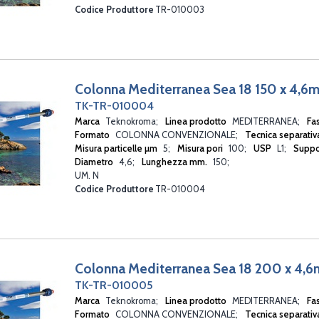
Codice Produttore
TR-010003
Colonna Mediterranea Sea 18 150 x 4,
TK-TR-010004
Marca
Teknokroma
Linea prodotto
MEDITERRANEA
Fa
Formato
COLONNA CONVENZIONALE
Tecnica separati
Misura particelle µm
5
Misura pori
100
USP
L1
Suppo
Diametro
4,6
Lunghezza mm.
150
UM. N
Codice Produttore
TR-010004
Colonna Mediterranea Sea 18 200 x 4,
TK-TR-010005
Marca
Teknokroma
Linea prodotto
MEDITERRANEA
Fa
Formato
COLONNA CONVENZIONALE
Tecnica separati