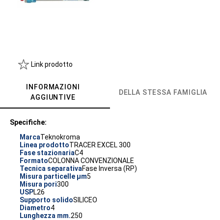
Link prodotto
INFORMAZIONI
DELLA STESSA FAMIGLIA
AGGIUNTIVE
Specifiche:
Marca
Teknokroma
Linea prodotto
TRACER EXCEL 300
Fase stazionaria
C4
Formato
COLONNA CONVENZIONALE
Tecnica separativa
Fase Inversa (RP)
Misura particelle µm
5
Misura pori
300
USP
L26
Supporto solido
SILICEO
Diametro
4
Lunghezza mm.
250