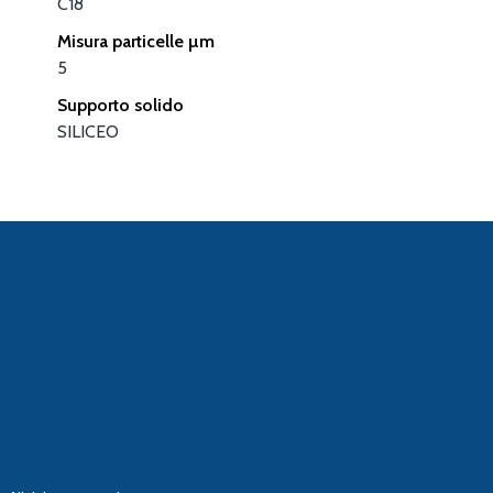
C18
Misura particelle µm
5
Supporto solido
SILICEO