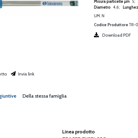
Misura particelle µm
5
Diametro
4,6
Lunghe
UM. N
Codice Produttore
TR-0
Download PDF
otto
Invia link
giuntive
Della stessa famiglia
Linea prodotto