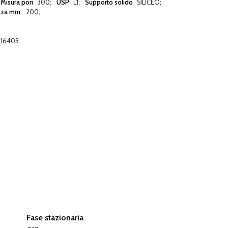
Misura pori
300
USP
L1
Supporto solido
SILICEO
zza mm.
200
16403
Fase stazionaria