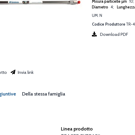
Misura particelle µm
10
Diametro
4
Lunghezz
UM. N
Codice Produttore
TR-4
Download PDF
otto
Invia link
giuntive
Della stessa famiglia
Linea prodotto