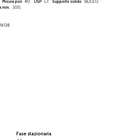
Misura pori
80
USP
L7
Supporto solido
SILICEO
a mm.
200
16128
Fase stazionaria